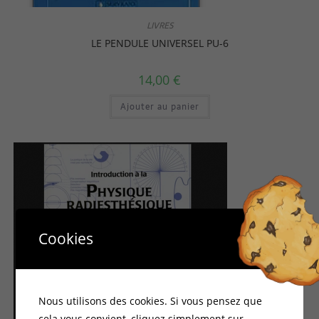
LIVRES
LE PENDULE UNIVERSEL PU-6
14,00
€
Ajouter au panier
Cookies
Nous utilisons des cookies. Si vous pensez que
cela vous convient, cliquez simplement sur