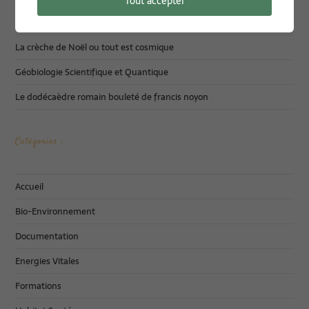
Tout accepter
CINQ JOURS (3 + 2) DE FORMATION GEOBIOLOGIE
La crèche de Noël ou tout est cosmique
Géobiologie Scientifique et Quantique
Le dodécaèdre romain bouleté de francis noyon
Catégories :
Accueil
Bio-Environnement
Documentation
Energies Vitales
Formations