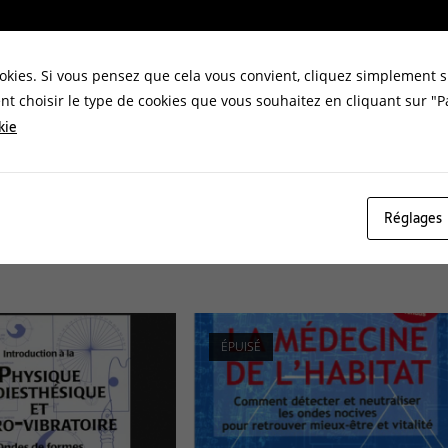
ATIONS COMPLÉMENTAIRES
AVIS (0)
okies. Si vous pensez que cela vous convient, cliquez simplement s
t choisir le type de cookies que vous souhaitez en cliquant sur "
kie
 l’émission par les cellules vivantes de rayons électromagnétiques,
s liens entre la matière inerte et la matière vivante et sur la
ché 16 x 24 – Nombreuses illustrations N&B – 230 pages
Réglages
ÉPUISÉ