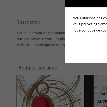
DESCRIPTION
INFORM
Nous utilisons des co
Description
Vous pouvez égalemen
notre politique de coo
L’auteur, savant de réputation mondiale, a travaillé sur
sur la résonance entre les photons nés dans l’ADN, sur le
mémoire photonique et ses applications médicales. Bro
Produits similaires