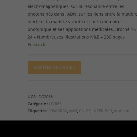
électromagnétiques, sur la résonance entre les
photons nés dans l’ADN, sur les liens entre la matièr
inerte et la matière vivante et sur la mémoire
photonique et ses applications médicales. Broché 16
24 – Nombreuses illustrations N&B – 230 pages
En stock
AJOUTER AU PANIER
UGS :
DG2016-1
LIVRES
Catégorie :
CHAKRAS
eveil
GUIDE
INTERIEUR
pratique
Étiquettes :
,
,
,
,