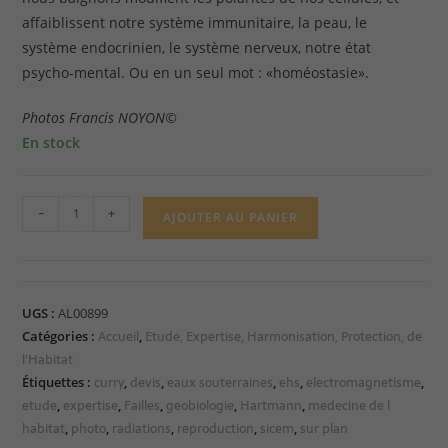
affaiblissent notre système immunitaire, la peau, le
système endocrinien, le système nerveux, notre état
psycho-mental. Ou en un seul mot : «homéostasie».
Photos Francis NOYON©
En stock
-
+
AJOUTER AU PANIER
UGS :
AL00899
Accueil
Etude, Expertise, Harmonisation, Protection, de
Catégories :
,
l'Habitat
curry
devis
eaux souterraines
ehs
electromagnetisme
Étiquettes :
,
,
,
,
,
etude
expertise
Failles
geobiologie
Hartmann
medecine de l
,
,
,
,
,
habitat
photo
radiations
reproduction
sicem
sur plan
,
,
,
,
,