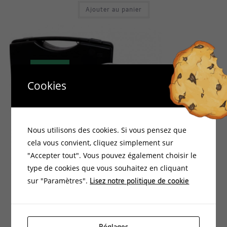
Ajouter au panier
PROMO !
Cookies
Nous utilisons des cookies. Si vous pensez que
cela vous convient, cliquez simplement sur
"Accepter tout". Vous pouvez également choisir le
type de cookies que vous souhaitez en cliquant
Lisez notre politique de cookie
sur "Paramètres".
Bio-Electricité
Etude, Expertise, Harmonisation, Protection, de l'Habitat
,
,
Gigahertz-Solutions
PROTECTIONS ANTI ONDES ET WIFI
,
MK30 Kit de mesure semi-pro de l’électrosmog
Réglages