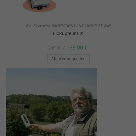
Bio-Electricité
PROTECTIONS ANTI ONDES ET WIFI
,
BioRupteur II®
199,00
€
249,00
€
Ajouter au panier