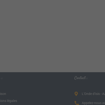
 :
Contact :
aison
L'Onde d'Isis - 
ions légales
Appelez-nous au