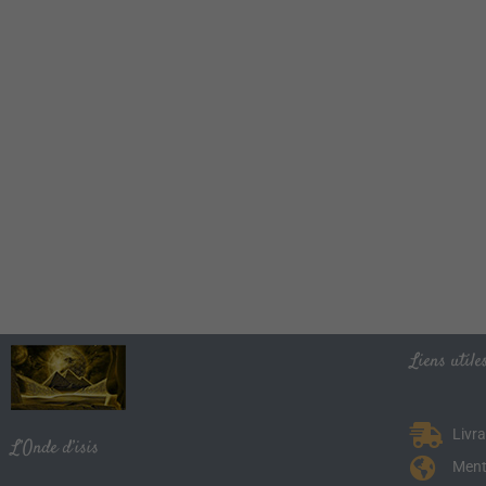
Liens utiles
Livr
L’Onde d’isis
Ment