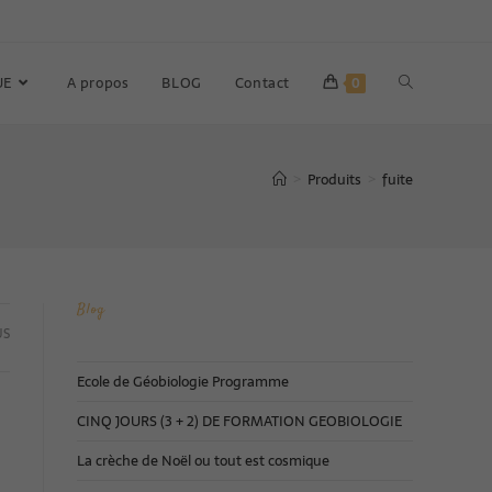
UE
A propos
BLOG
Contact
0
Produits
fuite
>
>
Blog
US
Ecole de Géobiologie Programme
CINQ JOURS (3 + 2) DE FORMATION GEOBIOLOGIE
La crèche de Noël ou tout est cosmique