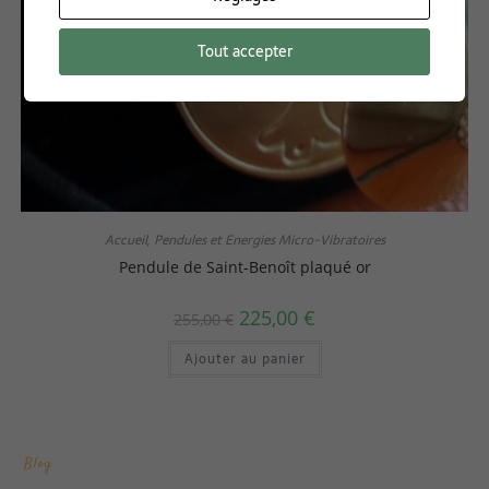
Tout accepter
Accueil
Pendules et Energies Micro-Vibratoires
,
Pendule de Saint-Benoît plaqué or
225,00
€
255,00
€
Ajouter au panier
Blog