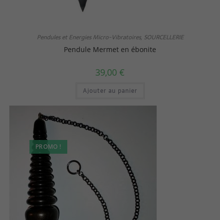
Pendules et Energies Micro-Vibratoires
SOURCELLERIE
,
Pendule Mermet en ébonite
39,00
€
Ajouter au panier
PROMO !