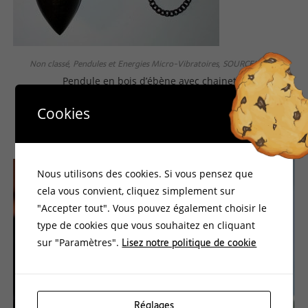
Non classé
Pendules et Energies Micro-Vibratoires
SOURCELLERIE
,
,
Pendule en bois d’ébène avec chainette
Cookies
59,00
€
99,00
€
Ajouter au panier
Nous utilisons des cookies. Si vous pensez que
cela vous convient, cliquez simplement sur
"Accepter tout". Vous pouvez également choisir le
PROMO !
type de cookies que vous souhaitez en cliquant
Lisez notre politique de cookie
sur "Paramètres".
Réglages