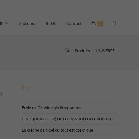
UE
A propos
BLOG
Contact
0
Produits
UNIVERSEL
>
>
Blog
US
Ecole de Géobiologie Programme
CINQ JOURS (3 + 2) DE FORMATION GEOBIOLOGIE
La crèche de Noël ou tout est cosmique