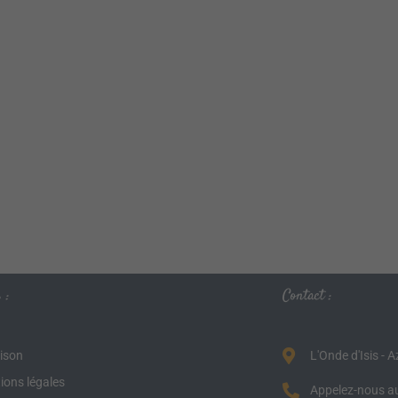
 :
Contact :
aison
L'Onde d'Isis - 
ions légales
Appelez-nous au