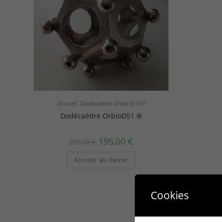
Accueil
Dodécaèdre Orbio D 51©
,
Dodécaèdre OrbioD51 ®
195,00
€
275,00
€
Ajouter au panier
Cookies