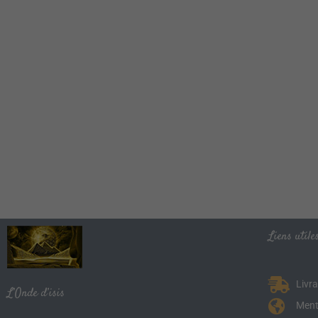
Liens utiles
Livr
L’Onde d’isis
Ment