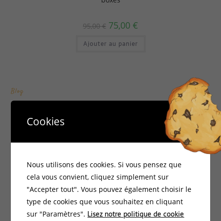
75,00
€
95,00
€
Ajouter au panier
Blog
Cookies
Ecole de Géobiologie Programme
CINQ JOURS (3 + 2) DE FORMATION GEOBIOLOGIE
La crèche de Noël ou tout est cosmique
Nous utilisons des cookies. Si vous pensez que
Géobiologie Scientifique et Quantique
cela vous convient, cliquez simplement sur
"Accepter tout". Vous pouvez également choisir le
Le dodécaèdre romain bouleté de francis noyon
type de cookies que vous souhaitez en cliquant
Lisez notre politique de cookie
sur "Paramètres".