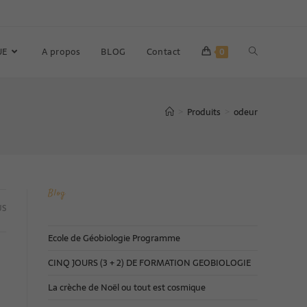
UE
A propos
BLOG
Contact
0
Produits
odeur
>
>
Blog
US
Ecole de Géobiologie Programme
CINQ JOURS (3 + 2) DE FORMATION GEOBIOLOGIE
La crèche de Noël ou tout est cosmique