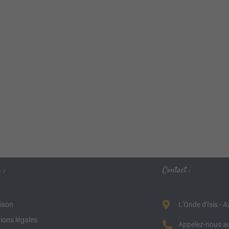
 :
Contact :
aison
L'Onde d'Isis - 
ions légales
Appelez-nous au