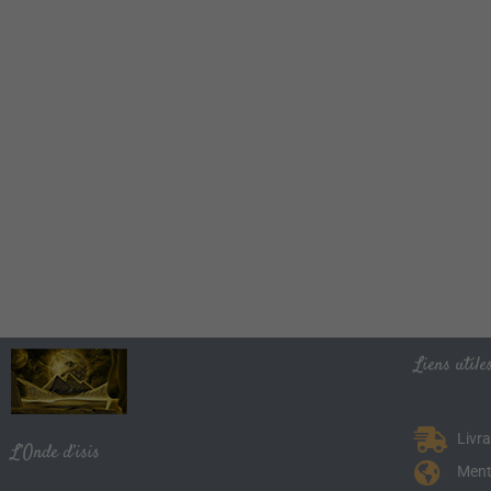
Liens utiles
Livr
L’Onde d’isis
Ment