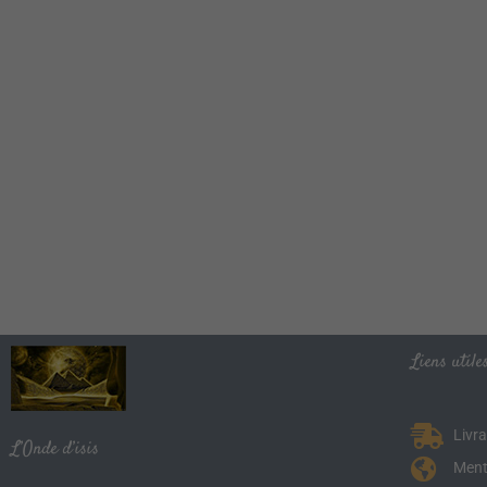
Liens utiles
Livr
L’Onde d’isis
Ment