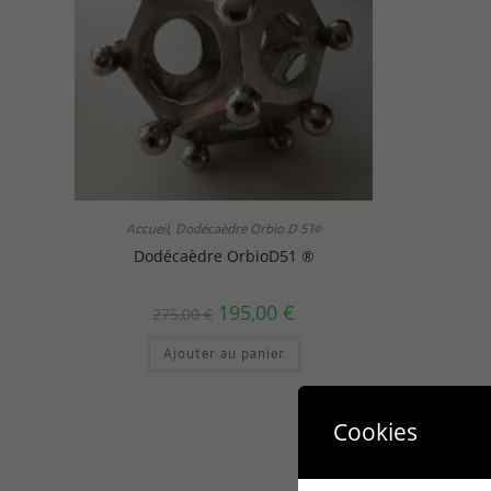
Accueil
Dodécaèdre Orbio D 51©
,
Dodécaèdre OrbioD51 ®
195,00
€
275,00
€
Ajouter au panier
Cookies