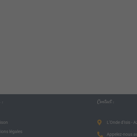
 :
Contact :
aison
L'Onde d'Isis - 
ions légales
Appelez-nous au