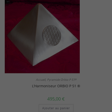
Accueil
Pyramide Orbio P 51®
,
L’Harmoniseur ORBIO P 51 ®
495,00
€
Ajouter au panier