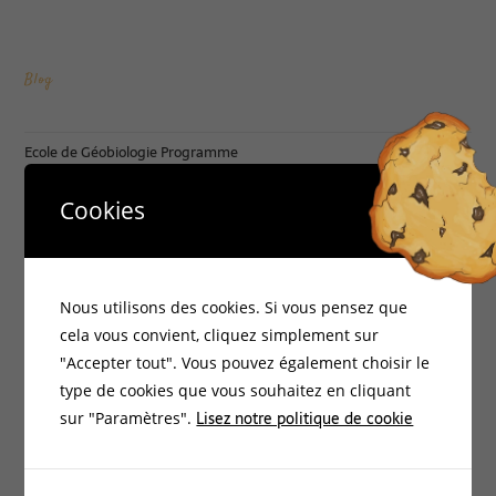
Blog
Ecole de Géobiologie Programme
CINQ JOURS (3 + 2) DE FORMATION GEOBIOLOGIE
Cookies
La crèche de Noël ou tout est cosmique
Géobiologie Scientifique et Quantique
Nous utilisons des cookies. Si vous pensez que
Le dodécaèdre romain bouleté de francis noyon
cela vous convient, cliquez simplement sur
"Accepter tout". Vous pouvez également choisir le
Catégories :
type de cookies que vous souhaitez en cliquant
Lisez notre politique de cookie
sur "Paramètres".
Accueil
Bio-Environnement