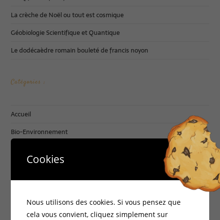
La crèche de Noël ou tout est cosmique
Géobiologie Scientifique et Quantique
Le dodécaèdre romain bouleté de francis noyon
Catégories :
Accueil
Bio-Environnement
Documentation
Cookies
Energies Vitales
Formations
Habitat Santé
Nous utilisons des cookies. Si vous pensez que
cela vous convient, cliquez simplement sur