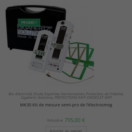
PROMO !
Bio-Electricité
Etude, Expertise, Harmonisation, Protection, de l'Habitat
,
,
Gigahertz-Solutions
PROTECTIONS ANTI ONDES ET WIFI
,
MK30 Kit de mesure semi-pro de l’électrosmog
795,00
€
995,00
€
Ajouter au panier