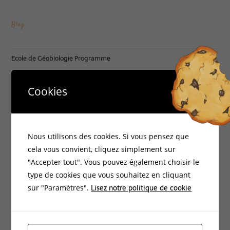
Blog
Ecole de Géobiologie Programme
CINQ JOURS (3 + 2) DE FORMATION GEOBIOLOGIE
Cookies
La crèche de Noël ou tout est cosmique
Géobiologie Scientifique et Quantique
Le dodécaèdre romain bouleté de francis noyon
Nous utilisons des cookies. Si vous pensez que
cela vous convient, cliquez simplement sur
"Accepter tout". Vous pouvez également choisir le
Catégories :
type de cookies que vous souhaitez en cliquant
Lisez notre politique de cookie
sur "Paramètres".
Accueil
Bio-Environnement